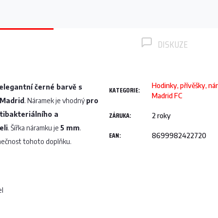
DISKUZE
Hodinky, přívěšky, ná
elegantní černé barvě s
KATEGORIE
:
Madrid FC
 Madrid
. Náramek je vhodný
pro
ibakteriálního a
ZÁRUKA
:
2 roky
eli
. Šířka náramku je
5 mm
.
EAN
:
8699982422720
mečnost tohoto doplňku.
el