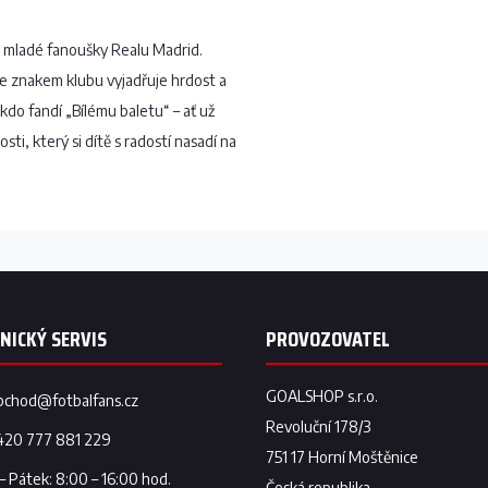
 mladé fanoušky Realu Madrid.
e znakem klubu vyjadřuje hrdost a
do fandí „Bílému baletu“ – ať už
sti, který si dítě s radostí nasadí na
bchod
@
fotbalfans.cz
420 777 881 229