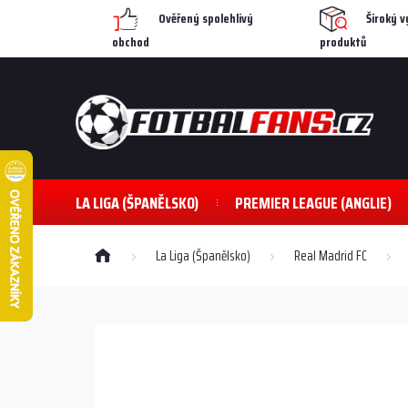
Přejít
Ověřený spolehlivý
Široký v
na
obchod
produktů
obsah
LA LIGA (ŠPANĚLSKO)
PREMIER LEAGUE (ANGLIE)
Domů
La Liga (Španělsko)
Real Madrid FC