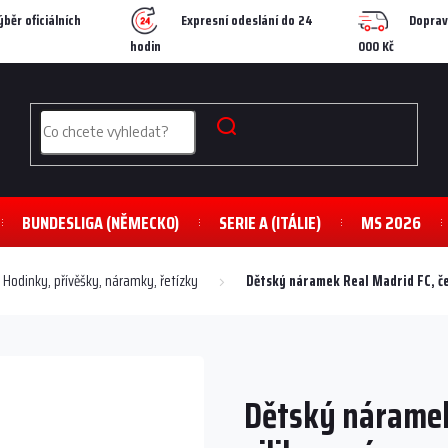
ýběr oficiálních
Expresní odeslání do 24
Doprav
hodin
000 Kč
BUNDESLIGA (NĚMECKO)
SERIE A (ITÁLIE)
MS 2026
Hodinky, přívěšky, náramky, řetízky
Dětský náramek Real Madrid FC, če
Dětský náramek