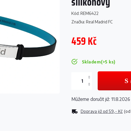
silikonový
Kód:
REM6422
Značka:
Real Madrid FC
459 Kč
Měrná
cena:
Skladem
(>5 ks)
Můžeme doručit již:
11.8.2026
Doprava již od
59,- Kč
(od