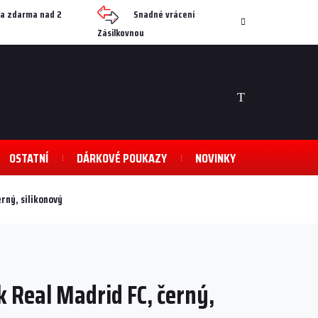
a zdarma nad 2
Snadné vrácení
Zásilkovnou
NÁKUPNÍ
KOŠÍK
OSTATNÍ
DÁRKOVÉ POUKAZY
NOVINKY
rný, silikonový
 Real Madrid FC, černý,