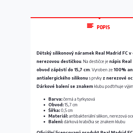
POPIS
Dětský silikonový náramek Real Madrid FC v 
nerezovou destičkou
. Na destičce je
nápis Real
obvod zápěstí do 15,7 cm
. Vyroben ze
100% ant
antialergického silikonu
s prvky
z nerezové oc
Dárkové balení se znakem
klubu podtrhuje výji
Barva:
černá a tyrkysová
Obvod:
15,7 cm
Šířka:
0,5 cm
Materiál:
antibakteriální silikon, nerezová oc
Balení:
dárková krabička se znakem klubu
Oficiální licencovaný produkt Real Madrid FC