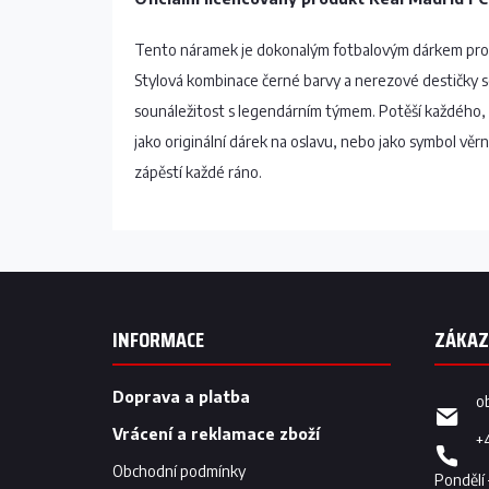
Tento náramek je dokonalým fotbalovým dárkem pro
Stylová kombinace černé barvy a nerezové destičky s
sounáležitost s legendárním týmem. Potěší každého, k
jako originální dárek na oslavu, nebo jako symbol věrno
zápěstí každé ráno.
Z
á
p
INFORMACE
a
t
í
Doprava a platba
o
Vrácení a reklamace zboží
+
Obchodní podmínky