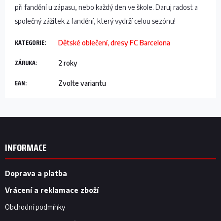
při fandění u zápasu, nebo každý den ve škole. Daruj radost a
společný zážitek z fandění, který vydrží celou sezónu!
KATEGORIE
:
Dětské oblečení, dresy FC Barcelona
ZÁRUKA
:
2 roky
EAN
:
Zvolte variantu
Z
á
p
INFORMACE
a
t
í
Doprava a platba
Vrácení a reklamace zboží
Obchodní podmínky