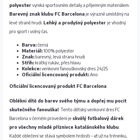
polyester
vyniká sportovními detaily a příjemným materiálem.
Barevný znak klubu FC Barcelona
je výrazně umístěný na
levé straně hrudi.
Lehký a prodyšný polyester
je vhodný
pro sport i volný čas.
Barva:
černá
Materiál:
100% polyester
Znak:
barevný, levá strana hrudi
Střih:
krátký rukáv, přes hlavu
Kolekce:
venkovní fanouškovský dres 24/25
Oficiální licencovaný produkt:
Ano
Oficiální licencovaný produkt FC Barcelona
Oblékni dítě do barev svého týmu a dopřej mu pocit
skutečného fanouška!
Tento dětský venkovní dres FC
Barcelona v černém provedení je
skvělý fotbalový dárek
pro všechny mladé příznivce katalánského klubu
.
Každé oblečení se stává symbolem hrdosti – ať už na tréninku,