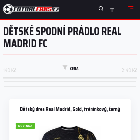
Přejít
NÁKUPNÍ
na
obsah
KOŠÍK
DĚTSKÉ SPODNÍ PRÁDLO REAL
MADRID FC
CENA
149
Kč
2149
Kč
V
ý
p
Dětský dres Real Madrid, Gold, tréninkový, černý
i
s
NOVINKA
p
r