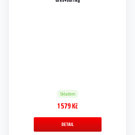
dres+šortky
Skladem
1 579 Kč
DETAIL