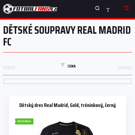
Přejít
NÁKUPNÍ
na
obsah
KOŠÍK
DĚTSKÉ SOUPRAVY REAL MADRID
FC
CENA
149
Kč
2149
Kč
V
ý
p
Dětský dres Real Madrid, Gold, tréninkový, černý
i
s
NOVINKA
p
r