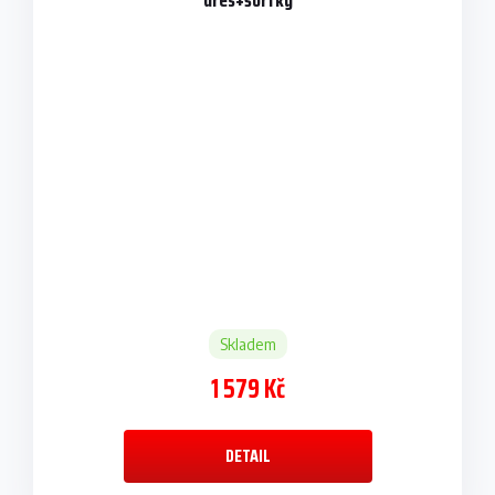
dres+šortky
Skladem
1 579 Kč
DETAIL