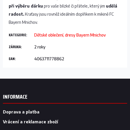
při výběru dárku
pro vaše blízké či přátele, který jim
udělá
radost.
Kraťasy jsou rovněž ideálním doplňkem k mikině FC
Bayern Mnichov.
KATEGORIE
:
Dětské oblečení, dresy Bayern Mnichov
ZÁRUKA
:
2 roky
EAN
:
4063711778862
Z
á
p
INFORMACE
a
t
í
Doprava a platba
Vrácení a reklamace zboží