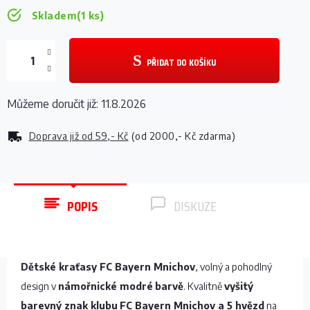
Skladem
(1 ks)
PŘIDAT DO KOŠÍKU
Můžeme doručit již:
11.8.2026
Doprava již od
59,- Kč
(od 2000,- Kč zdarma)
POPIS
DISKUZE
Dětské kraťasy FC Bayern Mnichov
, volný a pohodlný
design v
námořnické modré
barvě
. Kvalitně
vyšitý
barevný znak klubu
FC Bayern Mnichov a 5 hvězd
na