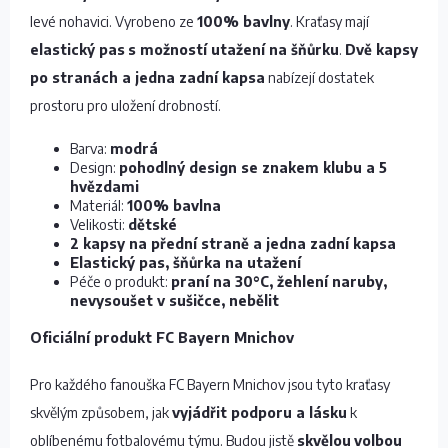
levé nohavici. Vyrobeno ze
100% bavlny
. Kraťasy mají
elastický pas
s možností utažení na šňůrku
.
Dvě kapsy
po stranách a jedna zadní kapsa
nabízejí dostatek
prostoru pro uložení drobností.
Barva:
modrá
Design:
pohodlný design se znakem klubu a 5
hvězdami
Materiál:
100% bavlna
Velikosti:
dětské
2 kapsy na přední straně a jedna zadní kapsa
Elastický pas, šňůrka na utažení
Péče o produkt:
praní na 30°C, žehlení naruby,
nevysoušet v sušičce, nebělit
Oficiální produkt FC Bayern Mnichov
Pro každého fanouška FC Bayern Mnichov jsou tyto kraťasy
skvělým způsobem, jak
vyjádřit podporu a lásku
k
oblíbenému fotbalovému týmu. Budou jistě
skvělou
volbou