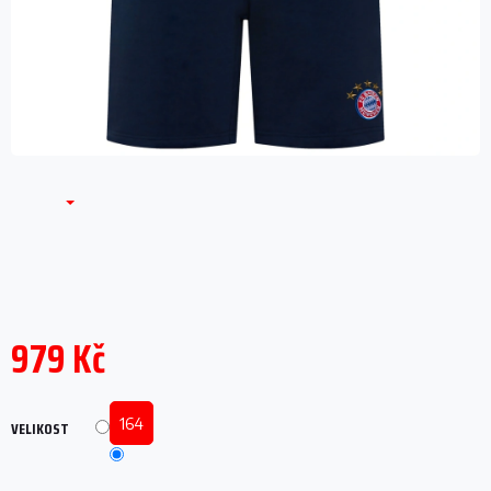
979 Kč
Měrná
cena:
164
VELIKOST