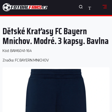
Přejít
NÁKUPNÍ
na
obsah
KOŠÍK
Dětské Kraťasy FC Bayern
Mnichov. Modré. 3 kapsy. Bavlna
Kód:
BAM6041-164
Značka:
FC BAYERN MNICHOV