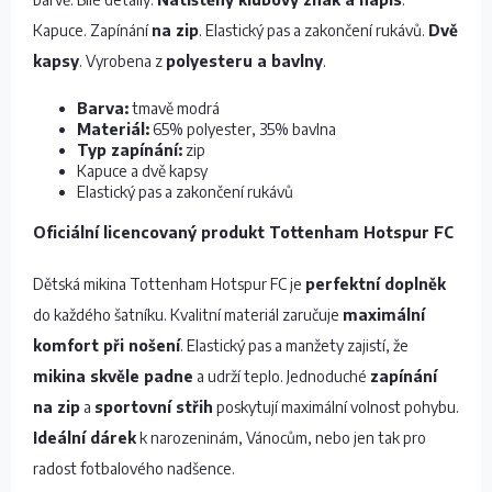
Kapuce. Zapínání
na zip
. Elastický pas a zakončení rukávů.
Dvě
kapsy
. Vyrobena z
polyesteru a bavlny
.
Barva:
tmavě modrá
Materiál:
65% polyester, 35% bavlna
Typ zapínání:
zip
Kapuce a dvě kapsy
Elastický pas a zakončení rukávů
Oficiální licencovaný produkt Tottenham Hotspur FC
Dětská mikina Tottenham Hotspur FC je
perfektní doplněk
do každého šatníku. Kvalitní materiál zaručuje
maximální
komfort při nošení
. Elastický pas a manžety zajistí, že
mikina skvěle padne
a udrží teplo. Jednoduché
zapínání
na zip
a
sportovní střih
poskytují maximální volnost pohybu.
Ideální dárek
k narozeninám, Vánocům, nebo jen tak pro
radost fotbalového nadšence.