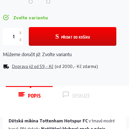
Zvolte variantu
PŘIDAT DO KOŠÍKU
Můžeme doručit již:
Zvolte variantu
Doprava již od
59,- Kč
(od 2000,- Kč zdarma)
POPIS
DISKUZE
Dětská mikina Tottenham Hotspur FC
v tmavě modré
barvě. Bílé detaily.
Natištěný klubový znak a nápis
.