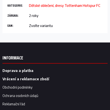
KATEGORIE
:
Dětské oblečení, dresy Tottenham Hotspur FC
ZÁRUKA
:
2 roky
EAN
:
Zvolte variantu
Z
á
p
INFORMACE
a
t
í
Doprava a platba
Vrácení a reklamace zboží
Obchodní podmínky
Ochrana osobních údajů
Reklamační řád