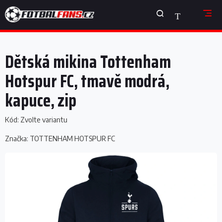
Přejít
NÁKUPNÍ
na
obsah
KOŠÍK
Dětská mikina Tottenham
Hotspur FC, tmavě modrá,
kapuce, zip
Kód:
Zvolte variantu
Značka:
TOTTENHAM HOTSPUR FC