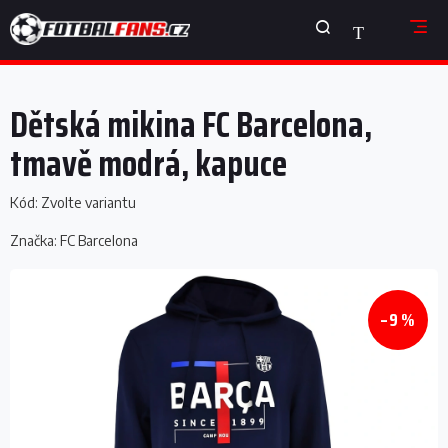
Přejít
NÁKUPNÍ
na
obsah
KOŠÍK
Dětská mikina FC Barcelona,
tmavě modrá, kapuce
Kód:
Zvolte variantu
Značka:
FC Barcelona
–9 %