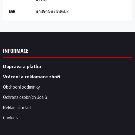
EAN
:
8435498798603
Z
á
p
INFORMACE
a
t
í
Doprava a platba
Vrácení a reklamace zboží
Obchodní podmínky
Ochrana osobních údajů
Reklamační řád
Cookies