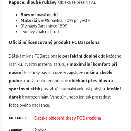
Kapuce, dlouhé rukávy
. Obléká se přes hlavu.
Barva:
tmavě modrá
Materiál:
80% bavlna, 20% polyester
Bílý nápis Barca since 1899
Týmový znak na hrudi
Oficiální licencovaný produkt FC Barcelona
Dětská mikina FC Barcelona je
perfektní doplněk
do každého
šatníku. Kvalitní materiál zaručuje
maximální komfort při
nošení
. Elastický pas a manžety zajistí, že
mikina skvěle
padne
a udrží teplo. Jednoduché
oblékání přes hlavu
a
sportovní střih
poskytují maximální volnost pohybu.
Ideální
dárek
k narozeninám, Vánocům, nebo jen tak pro radost
fotbalového nadšence.
KATEGORIE
:
Dětské oblečení, dresy FC Barcelona
ZÁRUKA
:
2 roky