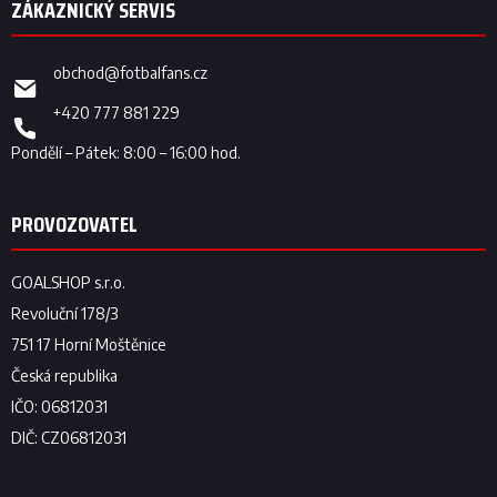
obchod
@
fotbalfans.cz
+420 777 881 229