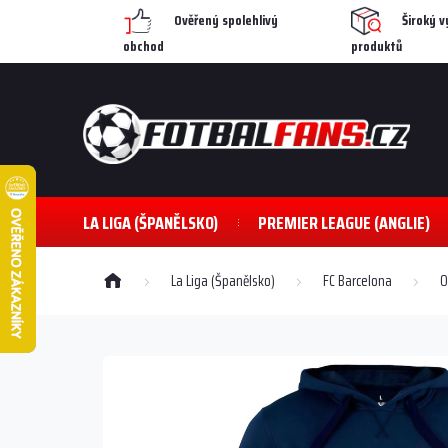
Přejít
Ověřený spolehlivý
Široký v
na
obchod
produktů
obsah
LA LIGA (ŠPANĚLSKO)
PREMIER LEAGUE (ANGLIE)
Domů
La Liga (Španělsko)
FC Barcelona
O