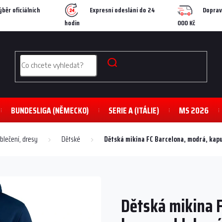
ýběr oficiálních
Expresní odeslání do 24
Doprav
hodin
000 Kč
BUNDESLIGA (NĚMECKO)
SERIE A (ITÁLIE)
MS 2026
blečení, dresy
Dětské
Dětská mikina FC Barcelona, modrá, kapu
Dětská mikina F