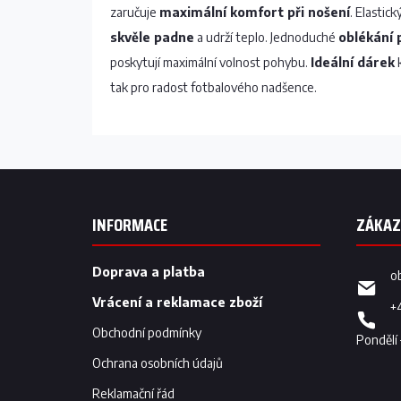
zaručuje
maximální komfort při nošení
. Elastic
skvěle padne
a udrží teplo. Jednoduché
oblékání 
poskytují maximální volnost pohybu.
Ideální dárek
k
tak pro radost fotbalového nadšence.
Z
á
p
INFORMACE
a
t
í
Doprava a platba
o
Vrácení a reklamace zboží
+
Obchodní podmínky
Ochrana osobních údajů
Reklamační řád