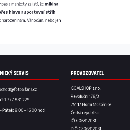
ký pas a manžety zajistí, že
mikina
přes hlavu
a
sportovní střih
 narozeninám, Vánocům, nebo jen
bchod
@
fotbalfans.cz
420 777 881 229