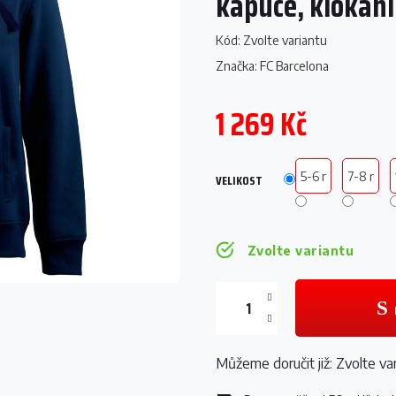
kapuce, klokan
Kód:
Zvolte variantu
Značka:
FC Barcelona
1 269 Kč
Měrná
cena:
5-6 r
7-8 r
VELIKOST
Zvolte variantu
Můžeme doručit již:
Zvolte va