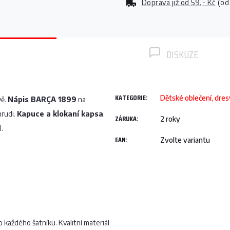
Doprava již od
59,- Kč
(od
DISKUZE
KATEGORIE
:
Dětské oblečení, dre
vě.
Nápis BARÇA 1899
na
rudi.
Kapuce a klokaní kapsa
.
ZÁRUKA
:
2 roky
.
EAN
:
Zvolte variantu
 každého šatníku. Kvalitní materiál