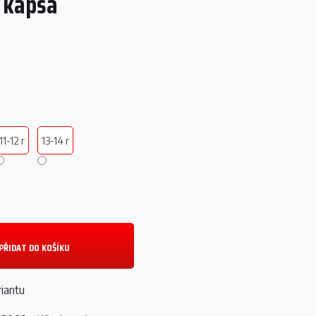
í kapsa
11-12 r
13-14 r
PŘIDAT DO KOŠÍKU
riantu