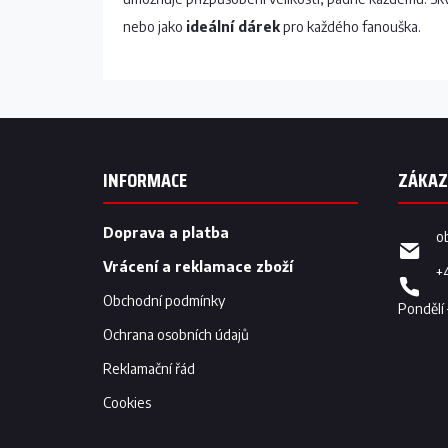
nebo jako
ideální dárek
pro každého fanouška.
Z
á
p
INFORMACE
a
t
í
Doprava a platba
o
Vrácení a reklamace zboží
+
Obchodní podmínky
Ochrana osobních údajů
Reklamační řád
Cookies