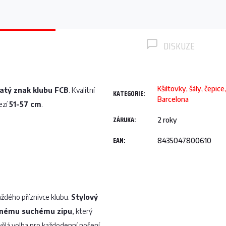
DISKUZE
Kšiltovky, šály, čepice
latý znak klubu FCB
. Kvalitní
KATEGORIE
:
Barcelona
ezí
51-57 cm
.
ZÁRUKA
:
2 roky
EAN
:
8435047800610
ždého příznivce klubu.
Stylový
lnému suchému zipu
, který
vělá volba pro každodenní nošení