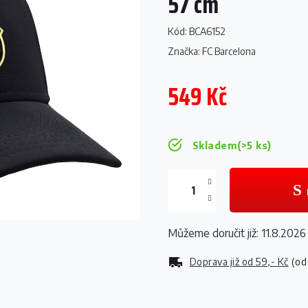
57 cm
Kód:
BCA6152
Značka:
FC Barcelona
549 Kč
Měrná
cena:
Skladem
(>5 ks)
Můžeme doručit již:
11.8.2026
Doprava již od
59,- Kč
(od