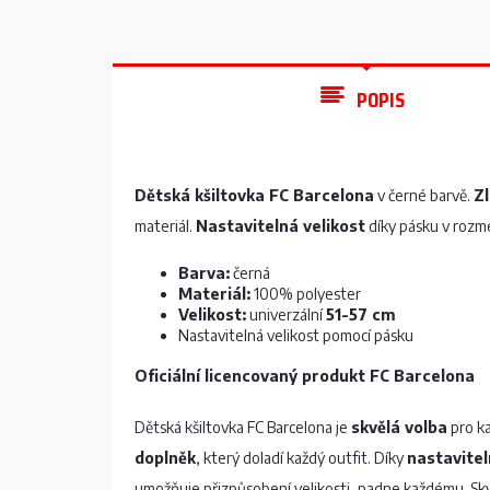
POPIS
Dětská kšiltovka FC Barcelona
v černé barvě.
Z
materiál.
Nastavitelná velikost
díky pásku v rozm
Barva:
černá
Materiál:
100% polyester
Velikost:
univerzální
51-57 cm
Nastavitelná velikost pomocí pásku
Oficiální licencovaný produkt FC Barcelona
Dětská kšiltovka FC Barcelona je
skvělá volba
pro ka
doplněk
, který doladí každý outfit. Díky
nastavite
umožňuje přizpůsobení velikosti, padne každému. Sk