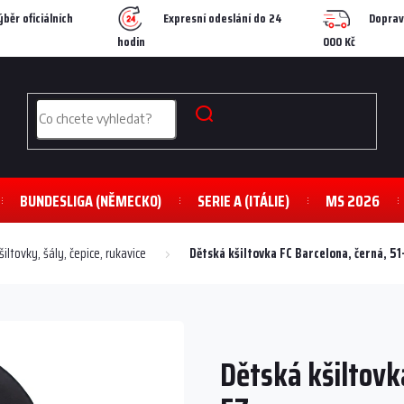
ýběr oficiálních
Expresní odeslání do 24
Doprav
hodin
000 Kč
BUNDESLIGA (NĚMECKO)
SERIE A (ITÁLIE)
MS 2026
šiltovky, šály, čepice, rukavice
Dětská kšiltovka FC Barcelona, černá, 5
Dětská kšiltovka