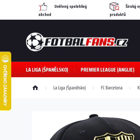
Přejít
Ověřený spolehlivý
Široký v
na
obchod
produktů
obsah
LA LIGA (ŠPANĚLSKO)
PREMIER LEAGUE (ANGLIE)
Domů
La Liga (Španělsko)
FC Barcelona
K