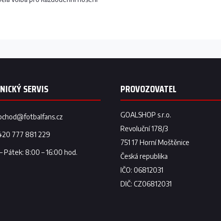
bchod
@
fotbalfans.cz
420 777 881 229