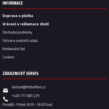
p
INFORMACE
a
t
í
Doprava a platba
Vrácení a reklamace zboží
Obchodní podmínky
Ochrana osobních údajů
Reklamační řád
Cookies
obchod
@
fotbalfans.cz
+420 777 881 229