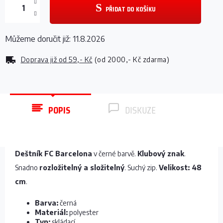
PŘIDAT DO KOŠÍKU
Můžeme doručit již:
11.8.2026
Doprava již od
59,- Kč
(od 2000,- Kč zdarma)
POPIS
DISKUZE
Deštník FC Barcelona
v černé barvě.
Klubový znak
.
Snadno
rozložitelný a složitelný
. Suchý zip.
Velikost: 48
cm
.
Barva:
černá
Materiál:
polyester
Typ:
skládací