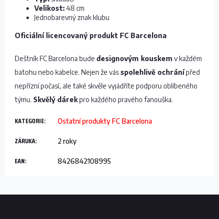
Velikost:
48 cm
Jednobarevný znak klubu
Oficiální licencovaný produkt FC Barcelona
Deštník FC Barcelona bude
designovým kouskem
v každém
batohu nebo kabelce. Nejen že vás
spolehlivě ochrání
před
nepřízní počasí, ale také skvěle vyjádříte podporu oblíbeného
týmu.
Skvělý dárek
pro každého pravého fanouška.
KATEGORIE
:
Ostatní produkty FC Barcelona
ZÁRUKA
:
2 roky
EAN
:
8426842108995
Z
á