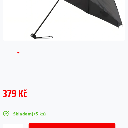
379 Kč
Měrná
cena:
Skladem
(>5 ks)