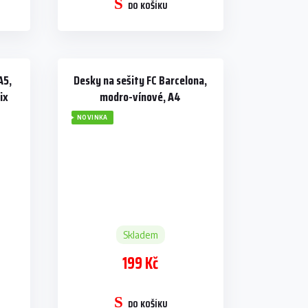
DO KOŠÍKU
A5,
Desky na sešity FC Barcelona,
ix
modro-vínové, A4
NOVINKA
Skladem
199 Kč
DO KOŠÍKU