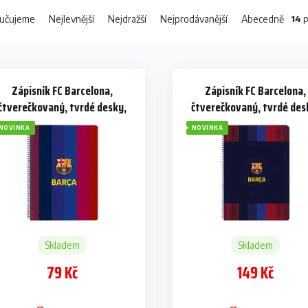
14
p
učujeme
Nejlevnější
Nejdražší
Nejprodávanější
Abecedně
Zápisník FC Barcelona,
Zápisník FC Barcelona,
čtverečkovaný, tvrdé desky,
čtverečkovaný, tvrdé des
80 listů, A5
80 listů, A4
NOVINKA
NOVINKA
Skladem
Skladem
79 Kč
149 Kč