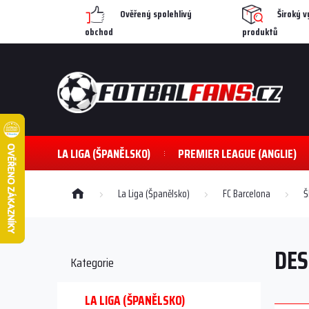
Přejít
Ověřený spolehlivý
Široký v
na
obchod
produktů
obsah
LA LIGA (ŠPANĚLSKO)
PREMIER LEAGUE (ANGLIE)
Domů
La Liga (Španělsko)
FC Barcelona
Š
P
o
DES
s
Přeskočit
Kategorie
kategorie
t
r
a
LA LIGA (ŠPANĚLSKO)