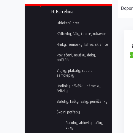
Ř
n
a
n
Dopor
FC Barcelona
z
í
e
p
Oblečení, dresy
V
n
a
ý
í
Kšiltovky, šály, čepice, rukavice
n
p
p
e
Hrnky, termosky, láhve, sklenice
i
r
l
s
o
Povlečení, osušky, deky,
p
d
polštářky
r
u
Vlajky, plakáty, cedule,
o
k
samolepky
d
t
u
ů
Hodinky, přívěšky, náramky,
řetízky
k
t
Batohy, tašky, vaky, peněženky
ů
Školní potřeby
Batohy, aktovky, tašky,
vaky