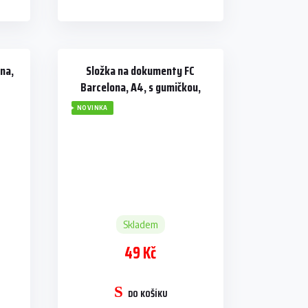
ona,
Složka na dokumenty FC
Barcelona, A4, s gumičkou,
modro-červená
NOVINKA
Skladem
49 Kč
DO KOŠÍKU