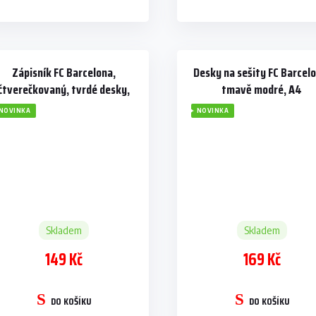
Zápisník FC Barcelona,
Desky na sešity FC Barcel
čtverečkovaný, tvrdé desky,
tmavě modré, A4
80 listů, A4
NOVINKA
NOVINKA
Skladem
Skladem
149 Kč
169 Kč
DO KOŠÍKU
DO KOŠÍKU