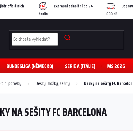
ýběr oficiálních
Expresní odeslání do 24
Doprav
hodin
000 Kč
BUNDESLIGA (NĚMECKO)
SERIE A (ITÁLIE)
MS 2026
kolní potřeby
Desky, složky, sešity
Desky na sešity FC Barcelon
KY NA SEŠITY FC BARCELONA