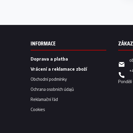
Z
á
p
INFORMACE
a
t
í
Doprava a platba
o
Vrácení a reklamace zboží
+
Obchodní podmínky
Ochrana osobních údajů
Reklamační řád
Cookies