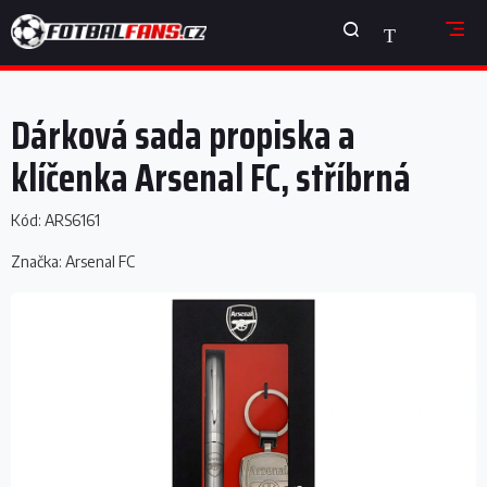
Přejít
NÁKUPNÍ
na
obsah
KOŠÍK
Dárková sada propiska a
klíčenka Arsenal FC, stříbrná
Kód:
ARS6161
Značka:
Arsenal FC