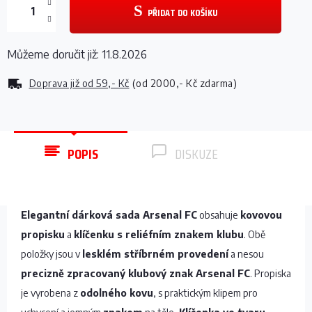
PŘIDAT DO KOŠÍKU
Můžeme doručit již:
11.8.2026
Doprava již od
59,- Kč
(od 2000,- Kč zdarma)
POPIS
DISKUZE
Elegantní dárková sada Arsenal FC
obsahuje
kovovou
propisku
a
klíčenku s reliéfním znakem klubu
. Obě
položky jsou v
lesklém stříbrném provedení
a nesou
precizně zpracovaný klubový znak Arsenal FC
. Propiska
je vyrobena z
odolného kovu
, s praktickým klipem pro