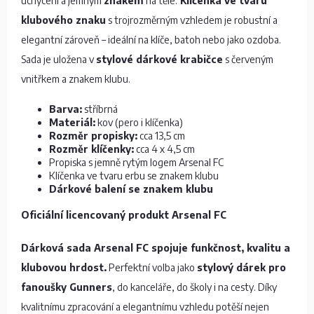
uchycení a jemným
znakem
na těle.
Klíčenka ve tvaru
klubového znaku
s trojrozměrným vzhledem je robustní a
elegantní zároveň – ideální na klíče, batoh nebo jako ozdoba.
Sada je uložena v
stylové dárkové krabičce
s červeným
vnitřkem a znakem klubu.
Barva:
stříbrná
Materiál:
kov (pero i klíčenka)
Rozměr propisky:
cca 13,5 cm
Rozměr klíčenky:
cca 4 x 4,5 cm
Propiska s jemně rytým logem Arsenal FC
Klíčenka ve tvaru erbu se znakem klubu
Dárkové balení se znakem klubu
Oficiální licencovaný produkt Arsenal FC
Dárková sada Arsenal FC spojuje funkčnost, kvalitu a
klubovou hrdost.
Perfektní volba jako
stylový dárek pro
fanoušky Gunners
, do kanceláře, do školy i na cesty. Díky
kvalitnímu zpracování a elegantnímu vzhledu potěší nejen