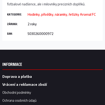
fotbalové nadšence, ale i milovníky precizních doplňků.
KATEGORIE
:
Hodinky, přívěšky, náramky, řetízky Arsenal FC
ZÁRUKA
:
2 roky
EAN
:
5030260000972
Z
á
p
INFORMACE
a
t
í
Doprava a platba
Vrácení a reklamace zboží
Obchodní podmínky
Ochrana osobních údajů