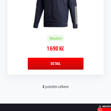
Skladem
1 690 Kč
DETAIL
2
položek celkem
O
v
l
á
Z
d
NAHORU