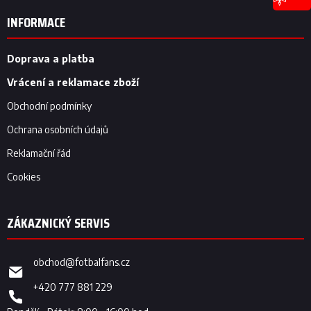
á
a
p
c
INFORMACE
í
a
p
t
r
í
Doprava a platba
v
k
Vrácení a reklamace zboží
y
v
Obchodní podmínky
ý
Ochrana osobních údajů
p
i
Reklamační řád
s
u
Cookies
obchod
@
fotbalfans.cz
+420 777 881 229