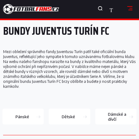
Přejít
NÁKUPNÍ
na
obsah
KOŠÍK
BUNDY JUVENTUS TURÍN FC
Mezi oblečení správného fandy Juventusu Turín patří také oficiální bunda
Juventus, reflektující jeho sympatie k tomuto uznávanému fotbalovému klubu.
Na webu našeho fanshopu narazíte na bundy z kvalitního materiálu, který Vás
výborně ochrání při nepříznivém počasí. V nabídce máme nejen pánské a
dětské bundy v různých vzorech, ale rovněž dámské nebo dívčí s motivem
známého italského velkoklubu, který je účastníkem Serie A. Věříme, že si
originální bundu Juventus Turín FC brzy oblíbíte a budete ji nosit prakticky
kamkoliv.
Dámské a
Pánské
Dětské
dívčí