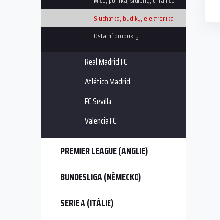
Míče, potítka, štulpny, chrániče
Sluchátka, budíky, elektronika
Ostatní produkty
Real Madrid FC
Atlético Madrid
FC Sevilla
Valencia FC
PREMIER LEAGUE (ANGLIE)
BUNDESLIGA (NĚMECKO)
SERIE A (ITÁLIE)