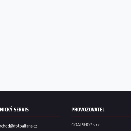
bchod
@
fotbalfans.cz