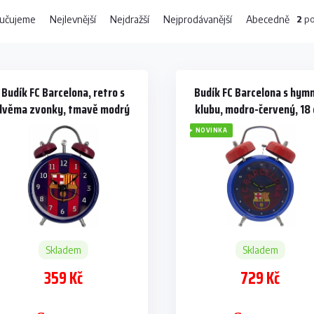
2
po
učujeme
Nejlevnější
Nejdražší
Nejprodávanější
Abecedně
Budík FC Barcelona, retro s
Budík FC Barcelona s hym
dvěma zvonky, tmavě modrý
klubu, modro-červený, 18
NOVINKA
Skladem
Skladem
359 Kč
729 Kč