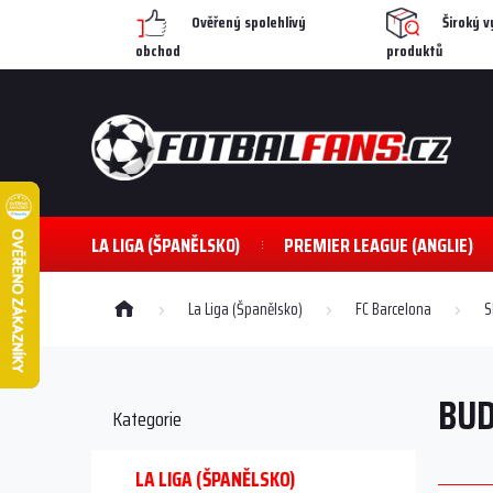
Přejít
Ověřený spolehlivý
Široký v
na
obchod
produktů
obsah
LA LIGA (ŠPANĚLSKO)
PREMIER LEAGUE (ANGLIE)
Domů
La Liga (Španělsko)
FC Barcelona
S
P
o
BUD
s
Přeskočit
Kategorie
kategorie
t
r
a
LA LIGA (ŠPANĚLSKO)