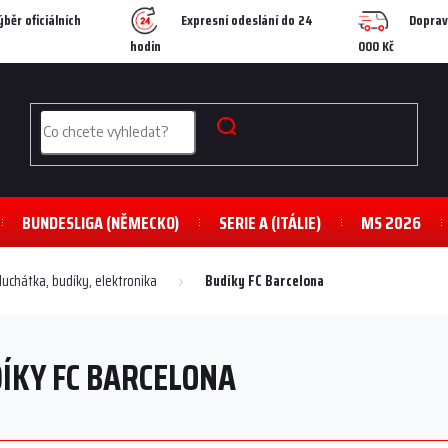
ýběr oficiálních
Expresní odeslání do 24
Doprav
hodin
000 Kč
BUNDESLIGA (NĚMECKO)
SERIE A (ITÁLIE)
MS 2026
luchátka, budíky, elektronika
Budíky FC Barcelona
ÍKY FC BARCELONA