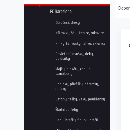
Ř
n
a
n
Dopor
FC Barcelona
z
í
e
p
Oblečení, dresy
V
n
a
ý
í
Kšiltovky, šály, čepice, rukavice
n
p
p
e
Hrnky, termosky, láhve, sklenice
i
r
l
s
o
Povlečení, osušky, deky,
p
d
polštářky
r
u
Vlajky, plakáty, cedule,
o
k
samolepky
d
t
u
ů
Hodinky, přívěšky, náramky,
řetízky
k
t
Batohy, tašky, vaky, peněženky
ů
Školní potřeby
Baby, hračky, figurky hráčů