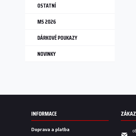
OSTATNÍ
MS 2026
DÁRKOVÉ POUKAZY
NOVINKY
Z
á
p
INFORMACE
a
t
í
Doprava a platba
o