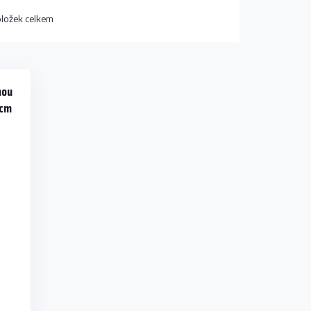
ložek celkem
nou
 cm