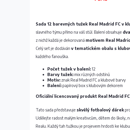
Sada 12 barevných tužek Real Madrid FC v k
slavného týmu přímo na váš stůl. Balení obsahuje
dva
z nichž každá je dekorovaná
motivem Real Madri
Celý set je dodáván
v tematickém obalu s klub
každého fanouška.
Počet tužek v balení:
12
Barvy tužek:
mix různých odstínů
Motiv:
znak Real Madrid FC a klubové barvy
Balení:
papírový box s klubovým dekorem
Oficiální licencovaný produkt Real Madrid FC
Tato sada představuje
skvělý fotbalový dárek
pro
Udělejte radost malým kreativcům, dětem do školy, 
Realu. Každý tah tužkou je projevem hrdosti ke klu