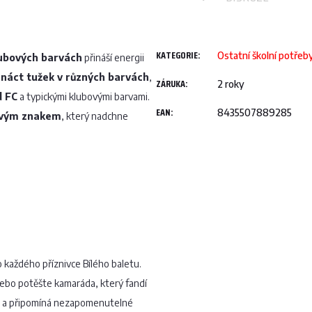
KATEGORIE
:
Ostatní školní potřeb
lubových barvách
přináší energii
náct tužek v různých barvách
,
ZÁRUKA
:
2 roky
d FC
a typickými klubovými barvami.
EAN
:
8435507889285
ovým znakem
, který nadchne
 každého příznivce Bílého baletu.
nebo potěšte kamaráda, který fandí
bu a připomíná nezapomenutelné