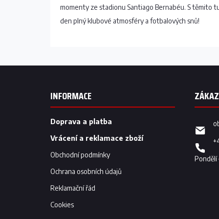
momenty ze stadionu Santiago Bernabéu. S těmito tuž
den plný klubové atmosféry a fotbalových snů!
Z
á
p
INFORMACE
a
t
í
Doprava a platba
o
Vrácení a reklamace zboží
+
Obchodní podmínky
Ochrana osobních údajů
Reklamační řád
Cookies