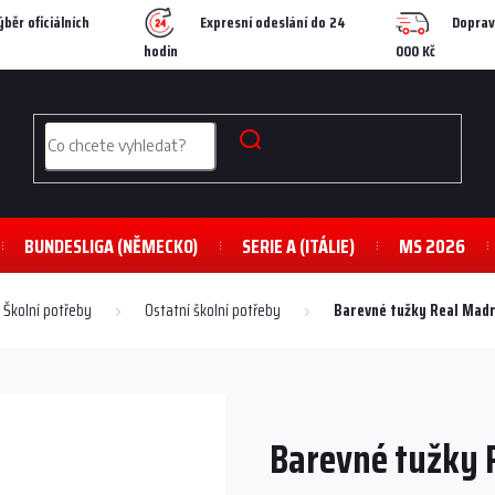
ýběr oficiálních
Expresní odeslání do 24
Doprav
hodin
000 Kč
BUNDESLIGA (NĚMECKO)
SERIE A (ITÁLIE)
MS 2026
Školní potřeby
Ostatní školní potřeby
Barevné tužky Real Madri
Barevné tužky R