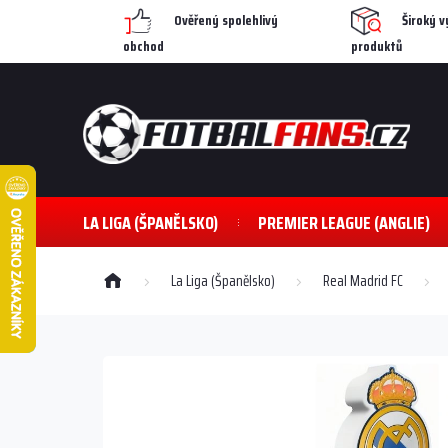
Přejít
Ověřený spolehlivý
Široký v
na
obchod
produktů
obsah
LA LIGA (ŠPANĚLSKO)
PREMIER LEAGUE (ANGLIE)
Domů
La Liga (Španělsko)
Real Madrid FC