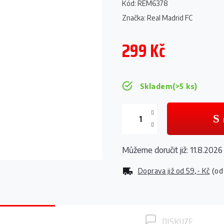
Kód:
REM6378
Značka:
Real Madrid FC
299 Kč
Měrná
cena:
Skladem
(>5 ks)
Můžeme doručit již:
11.8.2026
Doprava již od
59,- Kč
(od
DISKUZE