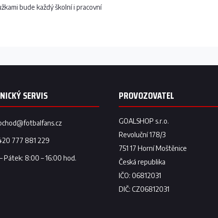
kami bude každý školní i pracovní
bchod
@
fotbalfans.cz
420 777 881 229