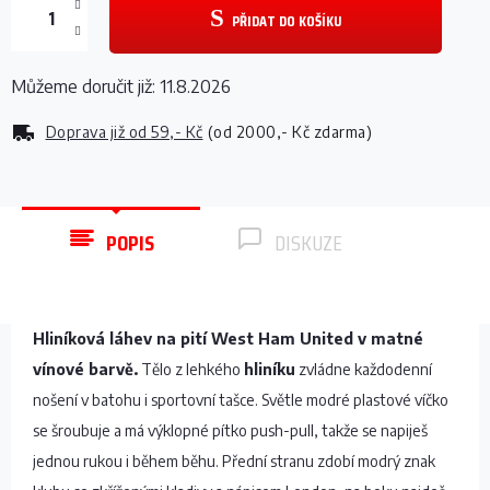
PŘIDAT DO KOŠÍKU
Můžeme doručit již:
11.8.2026
Doprava již od
59,- Kč
(od 2000,- Kč zdarma)
POPIS
DISKUZE
Hliníková láhev na pití West Ham United v matné
vínové barvě.
Tělo z lehkého
hliníku
zvládne každodenní
nošení v batohu i sportovní tašce. Světle modré plastové víčko
se šroubuje a má výklopné pítko push-pull, takže se napiješ
jednou rukou i během běhu. Přední stranu zdobí modrý znak