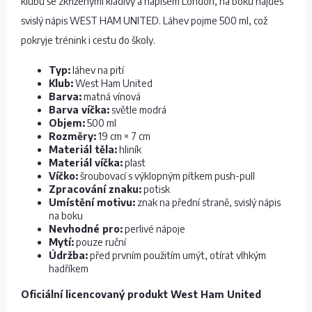
klubu se zkříženými kladivy a nápisem London, na boku najdeš
svislý nápis WEST HAM UNITED. Láhev pojme 500 ml, což
pokryje trénink i cestu do školy.
Typ:
láhev na pití
Klub:
West Ham United
Barva:
matná vínová
Barva víčka:
světle modrá
Objem:
500 ml
Rozměry:
19 cm × 7 cm
Materiál těla:
hliník
Materiál víčka:
plast
Víčko:
šroubovací s výklopným pítkem push-pull
Zpracování znaku:
potisk
Umístění motivu:
znak na přední straně, svislý nápis
na boku
Nevhodné pro:
perlivé nápoje
Mytí:
pouze ruční
Údržba:
před prvním použitím umýt, otírat vlhkým
hadříkem
Oficiální licencovaný produkt West Ham United