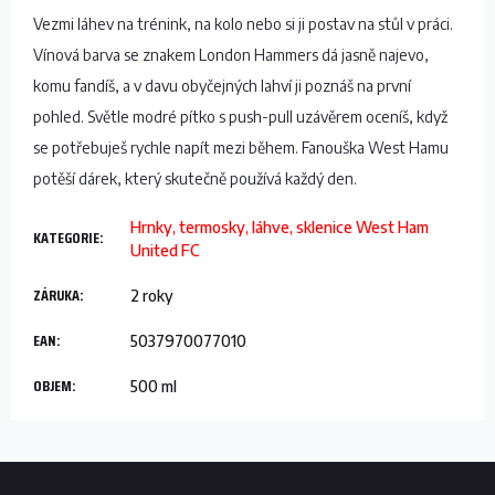
Vezmi láhev na trénink, na kolo nebo si ji postav na stůl v práci.
Vínová barva se znakem London Hammers dá jasně najevo,
komu fandíš, a v davu obyčejných lahví ji poznáš na první
pohled. Světle modré pítko s push-pull uzávěrem oceníš, když
se potřebuješ rychle napít mezi během. Fanouška West Hamu
potěší dárek, který skutečně používá každý den.
Hrnky, termosky, láhve, sklenice West Ham
KATEGORIE
:
United FC
ZÁRUKA
:
2 roky
EAN
:
5037970077010
OBJEM
:
500 ml
Z