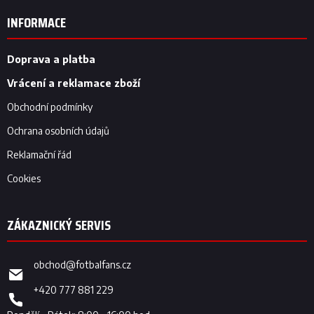
á
p
INFORMACE
a
t
í
Doprava a platba
Vrácení a reklamace zboží
Obchodní podmínky
Ochrana osobních údajů
Reklamační řád
Cookies
obchod
@
fotbalfans.cz
+420 777 881 229