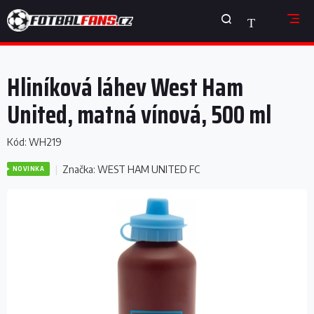
Přejít
NÁKUPNÍ
na
obsah
KOŠÍK
Hliníková láhev West Ham
United, matná vínová, 500 ml
Kód:
WH219
Značka:
WEST HAM UNITED FC
NOVINKA