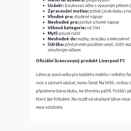
Uzávěr:
šroubovací víčko s výsuvným pítkem (
Zpracování motivu:
potisk (znak klubu a ná
Vhodné pro:
studené nápoje
Nevhodné pro:
perlivé a horké nápoje
Věková kategorie:
od 3 let
Mytí:
pouze ruční
Nevhodné do:
myčky, mrazáku a mikrovlnné
Údržba:
před prvním použitím umýt, čistit vla
otevřeným víčkem
Oficiální licencovaný produkt Liverpool FC
Láhev je jasná volba pro každého malého i velkého fa
ruce a zároveň ukázat, komu fandí. Na hřišti, cestou 
připomene barvy klubu, ke kterému patříš. Potěší i j
které žije fotbalem. Na rozdíl od obyčejné láhve nes
mezi ostatními.