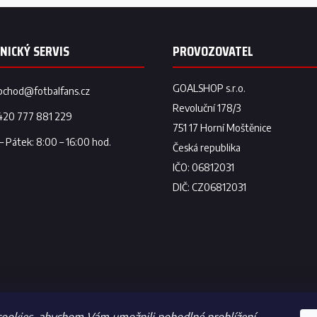
bchod
@
fotbalfans.cz
420 777 881 229