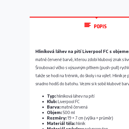
POPIS
Hliníková láhev na pití Liverpool FC s objem
matně červené barvě, kterou zdobí klubový znak s live
Šroubovací víčko s výsuvným pítkem (push-pull) rychl
takže se hodí na trénink, do školy i na výlet. Hliník je
snadno hodíš do batohu. Vezmi si k sobě klubové barv
Typ:
hliníková láhev na pití
Klub:
Liverpool FC
Barva:
matně červená
Objem:
500 ml
Rozměry:
19 × 7 cm (výška × průměr)
Materiál těla:
hliník
Materiál uzávěru:
polypropylen