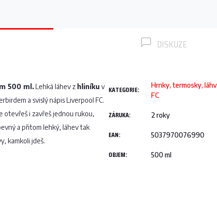
DISKUZE
Hrnky, termosky, láhv
em 500 ml.
Lehká láhev z
hliníku
v
KATEGORIE
:
FC
rbirdem a svislý nápis Liverpool FC.
e otevřeš i zavřeš jednou rukou,
ZÁRUKA
:
2 roky
 pevný a přitom lehký, láhev tak
EAN
:
5037970076990
y, kamkoli jdeš.
OBJEM
:
500 ml