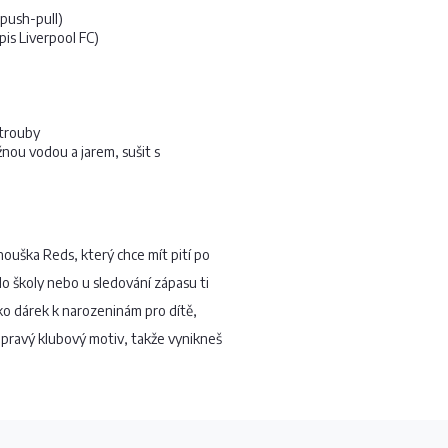
push-pull)
pis Liverpool FC)
 trouby
žnou vodou a jarem, sušit s
nouška Reds, který chce mít pití po
do školy nebo u sledování zápasu ti
ako dárek k narozeninám pro dítě,
e pravý klubový motiv, takže vynikneš