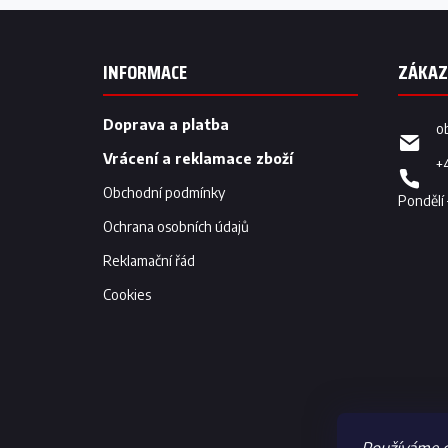
Z
á
p
INFORMACE
a
t
í
Doprava a platba
o
Vrácení a reklamace zboží
+
Obchodní podmínky
Ochrana osobních údajů
Reklamační řád
Cookies