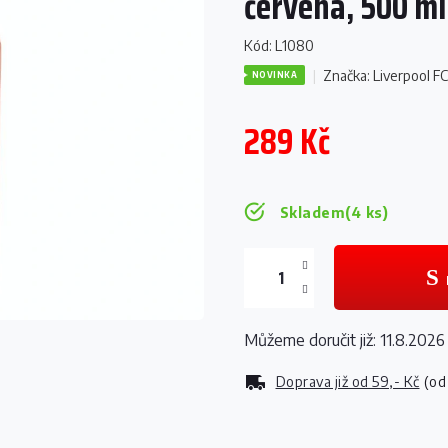
červená, 500 ml
Kód:
L1080
Značka:
Liverpool F
NOVINKA
289 Kč
Měrná
cena:
Skladem
(4 ks)
Můžeme doručit již:
11.8.2026
Doprava již od
59,- Kč
(od