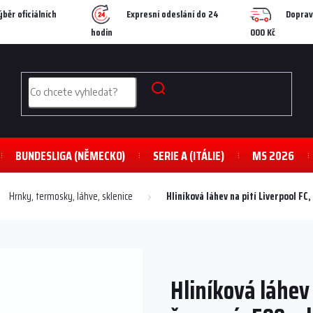
ýběr oficiálních
Expresní odeslání do 24
Doprav
hodin
000 Kč
BUNDESLIGA (NĚMECKO)
SERIE A (ITÁLIE)
MS 2026
Hrnky, termosky, láhve, sklenice
Hliníková láhev na pití Liverpool FC
Hliníková láhev 