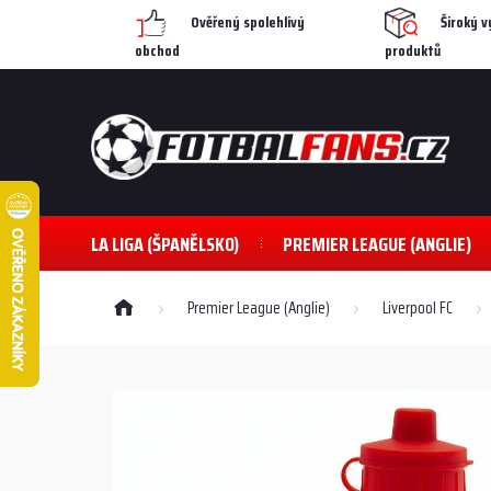
Přejít
Ověřený spolehlivý
Široký v
na
obchod
produktů
obsah
LA LIGA (ŠPANĚLSKO)
PREMIER LEAGUE (ANGLIE)
Domů
Premier League (Anglie)
Liverpool FC