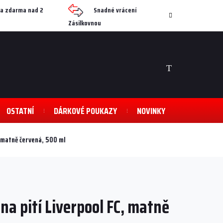
a zdarma nad 2
Snadné vrácení
Zásilkovnou
NÁKUPNÍ
KOŠÍK
OSTATNÍ
DÁRKOVÉ POUKAZY
NOVINKY
, matně červená, 500 ml
na pití Liverpool FC, matně