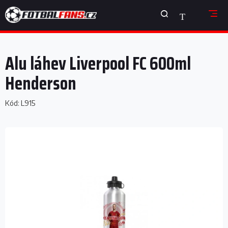
Přejít
NÁKUPNÍ
na
obsah
KOŠÍK
Alu láhev Liverpool FC 600ml
Henderson
Kód:
L915