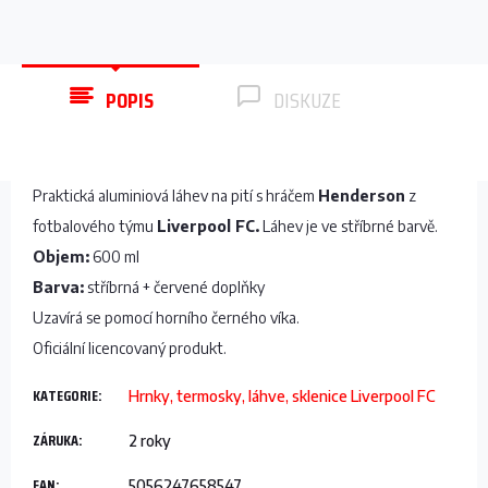
POPIS
DISKUZE
Praktická aluminiová láhev na pití s hráčem
Henderson
z
fotbalového týmu
Liverpool FC.
Láhev je ve stříbrné barvě.
Objem:
600 ml
Barva:
stříbrná + červené doplňky
Uzavírá se pomocí horního černého víka.
Oficiální licencovaný produkt.
KATEGORIE
:
Hrnky, termosky, láhve, sklenice Liverpool FC
ZÁRUKA
:
2 roky
EAN
:
5056247658547