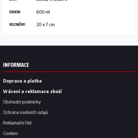
OBJEM
:
600 ml
ROZMĚRY
:
20 x 7 cm
Z
á
p
INFORMACE
a
t
í
Doprava a platba
Vrácení a reklamace zboží
Obchodní podmínky
Ochrana osobních údajů
Reklamační řád
Cookies