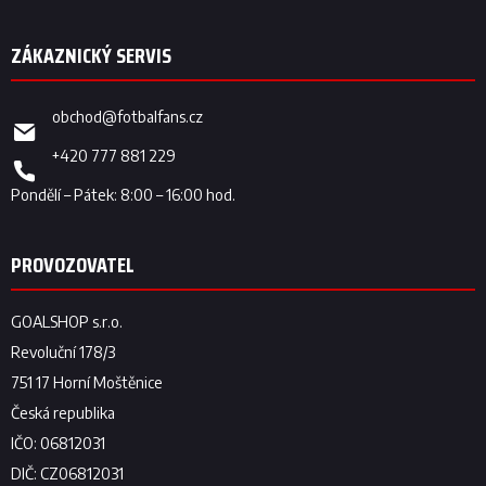
obchod
@
fotbalfans.cz
+420 777 881 229